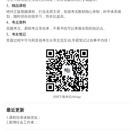
3、精品课程
绝对正版视频课程，行业名师主讲，依据考试教材精心录制，科学体系规
划，随时供你在线学习，性价比超高。
4、考点资料
高频考点、易错考点等你来，不看书也可以掌握全部的知识点。
5、考友笔记
答题过程中可与和其他考生分享交流互动,学霸笔记让你事半功倍！
扫码下载考试100App
最近更新
1.课程目录体验优化；
2.新增社会工作者；