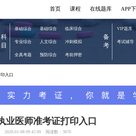
首页
课程
在线题库
APP
基础综合
基础综合
临床综合
VIP题库
科
备
专业综合
人文综合
冲刺模拟
考试辅导
目
考
全真考题
预防综合
考前押密
打印入口
床执业医师准考证打印入口
2020-01-08 09:45:09
阅读数：3870