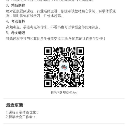
3、精品课程
绝对正版视频课程，行业名师主讲，依据考试教材精心录制，科学体系规
划，随时供你在线学习，性价比超高。
4、考点资料
高频考点、易错考点等你来，不看书也可以掌握全部的知识点。
5、考友笔记
答题过程中可与和其他考生分享交流互动,学霸笔记让你事半功倍！
扫码下载考试100App
最近更新
1.课程目录体验优化；
2.新增社会工作者；