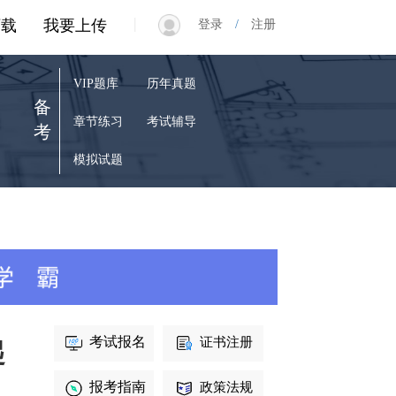
|
下载
我要上传
登录
/
注册
VIP题库
历年真题
备
章节练习
考试辅导
考
模拟试题
考试报名
证书注册
起
报考指南
政策法规