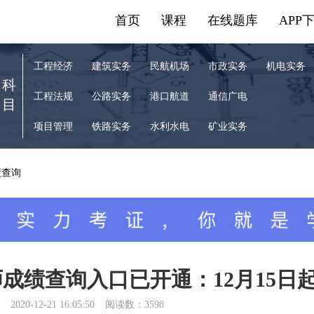
首页
课程
在线题库
APP
工程经济
建筑实务
民航机场
市政实务
机电实务
科
工程法规
公路实务
港口航道
通信广电
目
项目管理
铁路实务
水利水电
矿业实务
绩查询
师成绩查询入口已开通：12月15日
2020-12-21 16:05:50
阅读数：3598