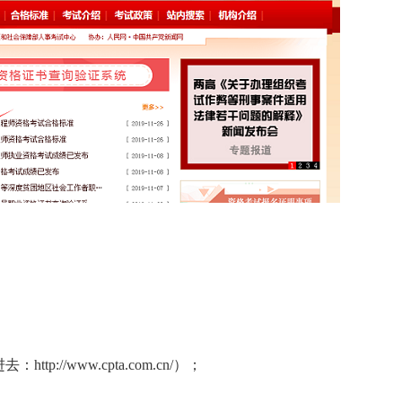
//www.cpta.com.cn/）；