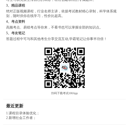
3、精品课程
绝对正版视频课程，行业名师主讲，依据考试教材精心录制，科学体系规
划，随时供你在线学习，性价比超高。
4、考点资料
高频考点、易错考点等你来，不看书也可以掌握全部的知识点。
5、考友笔记
答题过程中可与和其他考生分享交流互动,学霸笔记让你事半功倍！
扫码下载考试100App
最近更新
1.课程目录体验优化；
2.新增社会工作者；