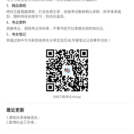
3、精品课程
绝对正版视频课程，行业名师主讲，依据考试教材精心录制，科学体系规
划，随时供你在线学习，性价比超高。
4、考点资料
高频考点、易错考点等你来，不看书也可以掌握全部的知识点。
5、考友笔记
答题过程中可与和其他考生分享交流互动,学霸笔记让你事半功倍！
扫码下载考试100App
最近更新
1.课程目录体验优化；
2.新增社会工作者；