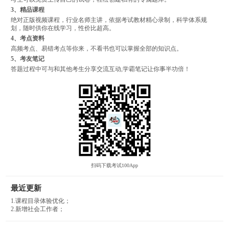
3、精品课程
绝对正版视频课程，行业名师主讲，依据考试教材精心录制，科学体系规
划，随时供你在线学习，性价比超高。
4、考点资料
高频考点、易错考点等你来，不看书也可以掌握全部的知识点。
5、考友笔记
答题过程中可与和其他考生分享交流互动,学霸笔记让你事半功倍！
扫码下载考试100App
最近更新
1.课程目录体验优化；
2.新增社会工作者；