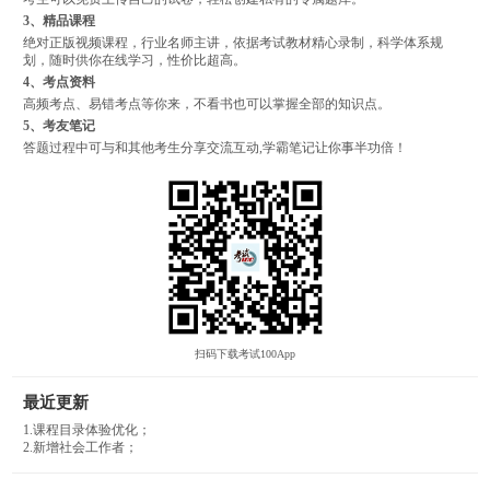
3、精品课程
绝对正版视频课程，行业名师主讲，依据考试教材精心录制，科学体系规
划，随时供你在线学习，性价比超高。
4、考点资料
高频考点、易错考点等你来，不看书也可以掌握全部的知识点。
5、考友笔记
答题过程中可与和其他考生分享交流互动,学霸笔记让你事半功倍！
扫码下载考试100App
最近更新
1.课程目录体验优化；
2.新增社会工作者；