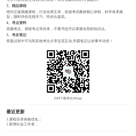
3、精品课程
绝对正版视频课程，行业名师主讲，依据考试教材精心录制，科学体系规
划，随时供你在线学习，性价比超高。
4、考点资料
高频考点、易错考点等你来，不看书也可以掌握全部的知识点。
5、考友笔记
答题过程中可与和其他考生分享交流互动,学霸笔记让你事半功倍！
扫码下载考试100App
最近更新
1.课程目录体验优化；
2.新增社会工作者；