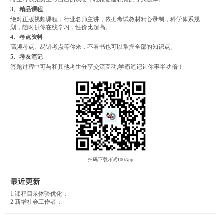
3、精品课程
绝对正版视频课程，行业名师主讲，依据考试教材精心录制，科学体系规
划，随时供你在线学习，性价比超高。
4、考点资料
高频考点、易错考点等你来，不看书也可以掌握全部的知识点。
5、考友笔记
答题过程中可与和其他考生分享交流互动,学霸笔记让你事半功倍！
扫码下载考试100App
最近更新
1.课程目录体验优化；
2.新增社会工作者；