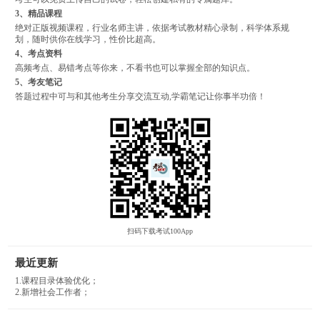
3、精品课程
绝对正版视频课程，行业名师主讲，依据考试教材精心录制，科学体系规
划，随时供你在线学习，性价比超高。
4、考点资料
高频考点、易错考点等你来，不看书也可以掌握全部的知识点。
5、考友笔记
答题过程中可与和其他考生分享交流互动,学霸笔记让你事半功倍！
扫码下载考试100App
最近更新
1.课程目录体验优化；
2.新增社会工作者；