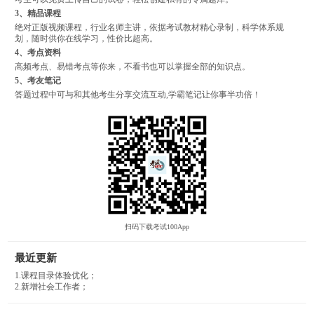
3、精品课程
绝对正版视频课程，行业名师主讲，依据考试教材精心录制，科学体系规
划，随时供你在线学习，性价比超高。
4、考点资料
高频考点、易错考点等你来，不看书也可以掌握全部的知识点。
5、考友笔记
答题过程中可与和其他考生分享交流互动,学霸笔记让你事半功倍！
扫码下载考试100App
最近更新
1.课程目录体验优化；
2.新增社会工作者；