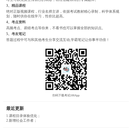
3、精品课程
绝对正版视频课程，行业名师主讲，依据考试教材精心录制，科学体系规
划，随时供你在线学习，性价比超高。
4、考点资料
高频考点、易错考点等你来，不看书也可以掌握全部的知识点。
5、考友笔记
答题过程中可与和其他考生分享交流互动,学霸笔记让你事半功倍！
扫码下载考试100App
最近更新
1.课程目录体验优化；
2.新增社会工作者；