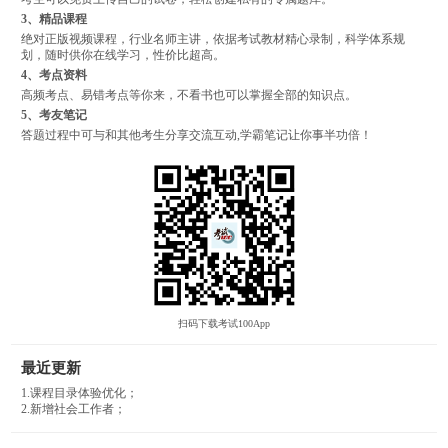
3、精品课程
绝对正版视频课程，行业名师主讲，依据考试教材精心录制，科学体系规
划，随时供你在线学习，性价比超高。
4、考点资料
高频考点、易错考点等你来，不看书也可以掌握全部的知识点。
5、考友笔记
答题过程中可与和其他考生分享交流互动,学霸笔记让你事半功倍！
扫码下载考试100App
最近更新
1.课程目录体验优化；
2.新增社会工作者；