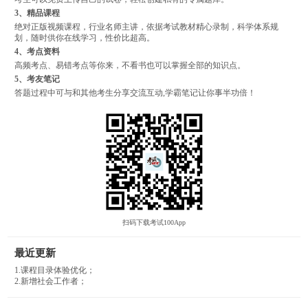
3、精品课程
绝对正版视频课程，行业名师主讲，依据考试教材精心录制，科学体系规
划，随时供你在线学习，性价比超高。
4、考点资料
高频考点、易错考点等你来，不看书也可以掌握全部的知识点。
5、考友笔记
答题过程中可与和其他考生分享交流互动,学霸笔记让你事半功倍！
扫码下载考试100App
最近更新
1.课程目录体验优化；
2.新增社会工作者；