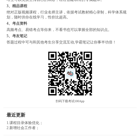
3、精品课程
绝对正版视频课程，行业名师主讲，依据考试教材精心录制，科学体系规
划，随时供你在线学习，性价比超高。
4、考点资料
高频考点、易错考点等你来，不看书也可以掌握全部的知识点。
5、考友笔记
答题过程中可与和其他考生分享交流互动,学霸笔记让你事半功倍！
扫码下载考试100App
最近更新
1.课程目录体验优化；
2.新增社会工作者；