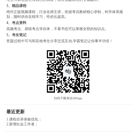
3、精品课程
绝对正版视频课程，行业名师主讲，依据考试教材精心录制，科学体系规
划，随时供你在线学习，性价比超高。
4、考点资料
高频考点、易错考点等你来，不看书也可以掌握全部的知识点。
5、考友笔记
答题过程中可与和其他考生分享交流互动,学霸笔记让你事半功倍！
扫码下载考试100App
最近更新
1.课程目录体验优化；
2.新增社会工作者；