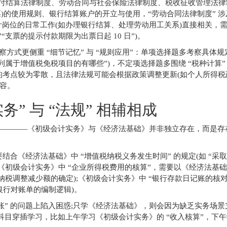
、支付结算法律制度、劳动合同与社会保险法律制度、税收征收管理法
票)的使用规则、银行结算账户的开立与使用，“劳动合同法律制度” 
计岗位的日常工作(如办理银行结算、处理劳动用工关系)直接相关，
“支票的提示付款期限为出票日起 10 日”)。
式更侧重 “细节记忆” 与 “规则应用”：单项选择题多考察具体规定
下列属于增值税免税项目的有哪些”)，不定项选择题多围绕 “税种计算” 
的考点较为零散，且法律法规可能会根据政策调整更新(如个人所得税
容。
” 与 “法规” 相辅相成
 ————《初级会计实务》与《经济法基础》并非独立存在，而是存
结合《经济法基础》中 “增值税纳税义务发生时间” 的规定(如 “采
《初级会计实务》中 “企业所得税费用的核算”，需要以《经济法基础
纳税调整减少额的确定);《初级会计实务》中 “银行存款日记账的核对
银行对账单的编制逻辑)。
账” 的问题上陷入困惑;只学《经济法基础》，则会因为缺乏实务场景
目穿插学习，比如上午学习《初级会计实务》的 “收入核算”，下