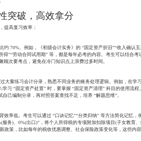
。
性突破，高效拿分
，提高复习效率：
 70%。例如，《初级会计实务》的 “固定资产折旧”“收入确认五
合所得”“劳动合同试用期” 等，都是每年必考的内容。考生可以结合考
再兼顾次要考点，避免在冷门知识点上浪费过多时间。
通过大量练习会计分录，熟悉不同业务的账务处理逻辑。例如，在学习
差异;学习 “固定资产处置” 时，要掌握 “固定资产清理” 科目的使用流
自己编制分录，再对照答案查找不足，培养 “解题思维”。
效率低。考生可以通过 “口诀记忆”“分类归纳” 等方法简化记忆，
、6%(服务)、0%(出口)”，将个人所得税的专项附加扣除项目(子女教育
最新政策，比如每年的税收优惠调整、社会保险政策变化等，这些内