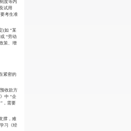
律制度等内
涉及试用
需要考生准
(如 “某
或 “劳动
政策、增
在紧密的
取预收款方
》中 “企
”，需要
支撑，难
午学习《经