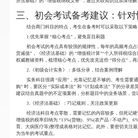
济法基础》的 “增值税纳税义务”，通过关联知识点加深理解
三、初会考试备考建议：针对
结合两门科目的特点，考生在备考时可以采取以下策略
1.优先掌握 “核心考点”，避免盲目刷题
初会考试的考点具有较强的规律性，每年的高频考点占比约
货减值”，《经济法基础》的 “增值税计算”“个人所得税综
权威教辅资料，梳理核心考点，优先攻克这些 “得分点”，
2.《初级会计实务》：多练分录，结合案例理解
实务科目强调 “应用”，光靠记忆是不够的。考生需要
购” 时，要区分 “实际成本法” 和 “计划成本法” 下的分录
建议结合真题中的不定项案例，分析题目中的业务场景，尝试
3.《经济法基础》：巧记规则，关注政策更新
经济法科目考点零散，需要记忆的内容较多，但死记硬背
增值税的税率归纳为 “13%(货物)、9%(农产品 / 不动产)
育、大病医疗等)整理成表格对比记忆。此外，要密切关注
为当年的考试重点。