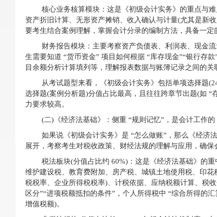
核心业务核算模块：这是《初级会计实务》的重点与难
资产折旧计算、无形资产摊销、收入确认与计量(尤其是新收
要考生结合案例理解，掌握会计分录的编制方法，具备一定的
财务报告模块：主要考察资产负债表、利润表、现金流
生需要知道 “货币资金” 项目如何根据 “库存现金”“银行存
目余额分析计算填列等，理解报表数据与账簿记录之间的关
从考试题型来看，《初级会计实务》包括单项选择题(24 分)
选择题(案例分析题)分值占比最高，且往往跨章节出题(如 “存货采
力要求较高。
(二)《经济法基础》：侧重 “规则记忆”，是会计工作的 
如果说《初级会计实务》是 “怎么做账”，那么《经济
展开，考察考生对税收政策、财经法规的理解与应用，确保会
税法板块(分值占比约 60%)：这是《经济法基础》
维护建设税、教育费附加、房产税、城镇土地使用税、印花
税税率、企业所得税税率)、计税依据、应纳税额计算、税收
区分”“进项税额抵扣的条件”，个人所得税中 “综合所得的
增值税额)。