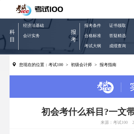
经济法基础
报考条件
证书领取
科
报
会计实务
合格标准
答疑精选
目
考
考试大纲
成绩查询
您现在的位置：考试100
>
初级会计师
>
报考指南
初会考什么科目?一文
来源：考试100
2