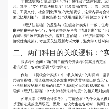
非税法板块(分值占比约 40%)：包括会计法律制度
容。其中，“支付结算法律制度” 涉及票据(支票、汇票、本
期、工资支付、社会保险(五险)的缴纳要求，这些内容与会
确记忆规则细节，避免混淆(如 “试用期最长不得超过 6 个月”
《经济法基础》的题型与《初级会计实务》一致，但考察方
税种的税率是多少”)，多项选择题多考察 “情形判断”(如 “
合同纠纷” 展开案例分析。需要注意的是，《经济法基础》
值税优惠政策)，考生需关注最新考试大纲，避免学习过时内
二、两门科目的关联逻辑：“实务
很多考生会问：两门科目能否分开备考?答案是否定的
逻辑关联，备考时需要 “联动学习”。
例如，《初级会计实务》中 “收入确认” 的时间点，需要
式销售货物，增值税纳税义务发生时间为货物发出的当天”);
业所得税应纳税所得额的计算” 为基础(如纳税调整增加额、
理解《经济法基础》中 “支付结算法律制度” 的相关规则(如
如果只学《初级会计实务》，可能会在 “为什么这么做
以理解法规的应用场景。因此，建议考生在备考时，将两门科