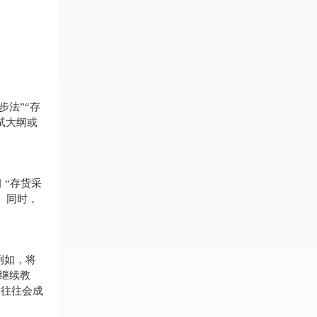
步法”“存
试大纲或
 “存货采
程。同时，
例如，将
、继续教
容往往会成