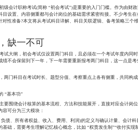
级会计职称考试(简称 “初会考试”)是重要的入门门槛。作为由财
科目设置、内容侧重都与会计岗位的基础需求紧密衔接。不少考生在
针对性准备?本文将从考试科目详解、科目关联逻辑、备考策略三个
，缺一不可
考试大纲，初会考试仅设置两门科目，且必须在一个考试年度内同时
成绩不会保留到下一年，下一年需要重新报考两门科目，这一点是考
，两门科目在考试时长、题型分值、考察重点上各有侧重，共同构成
 “基本功”
主要围绕会计核算的基本流程、方法和技能展开，直接对应会计岗位
内容可分为三大模块：
、负债、所有者权益、收入、费用、利润)的定义与确认计量、会计科
础，需要考生理解记忆核心概念，比如 “权责发生制”“收付实现制