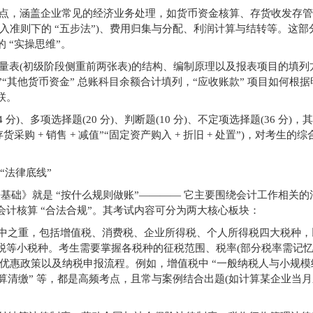
点，涵盖企业常见的经济业务处理，如货币资金核算、存货收发存管
入准则下的 “五步法”)、费用归集与分配、利润计算与结转等。这部
 “实操思维”。
量表(初级阶段侧重前两张表)的结构、编制原理以及报表项目的填列
款”“其他货币资金” 总账科目余额合计填列，“应收账款” 项目如何根
联。
、多项选择题(20 分)、判断题(10 分)、不定项选择题(36 分)，
购 + 销售 + 减值”“固定资产购入 + 折旧 + 处置”)，对考生的
“法律底线”
法基础》就是 “按什么规则做账”———— 它主要围绕会计工作相关的
计核算 “合法合规”。其考试内容可分为两大核心板块：
的重中之重，包括增值税、消费税、企业所得税、个人所得税四大税种
税等小税种。考生需要掌握各税种的征税范围、税率(部分税率需记
优惠政策以及纳税申报流程。例如，增值税中 “一般纳税人与小规模
汇算清缴” 等，都是高频考点，且常与案例结合出题(如计算某企业当