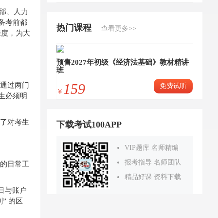
政部、人力
备考前都
热门课程
查看更多>>
维度，为大
预售2027年初级《经济法基础》教材精讲
班
通过两门
159
免费试听
￥
生必须明
了对考生
下载考试100APP
VIP题库 名师精编
报考指导 名师团队
的日常工
精品好课 资料下载
目与账户
” 的区