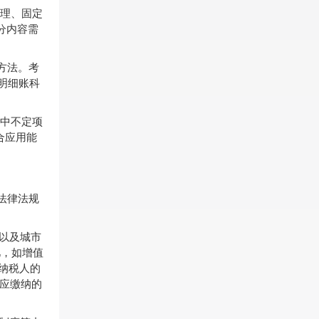
理、固定
分内容需
方法。考
据明细账科
其中不定项
综合应用能
法律法规
，以及城市
忆，如增值
纳税人的
月应缴纳的