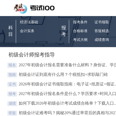
经济法基础
报考条件
证书领取
科
报
会计实务
合格标准
答疑精选
目
考
考试大纲
成绩查询
初级会计师报考指导
2027年初级会计报名需要准备什么材料？身份证、学历.
报名
初级会计证到底有什么用？个税抵扣+求职敲门砖
指南
2026年初级会计证书领取指南：电子证+纸质证+领证..
证书
2027年初级会计报名条件是什么？学历要求+时间入口.
报考
如何下载2026年初级会计考试成绩合格单？下载入口..
成绩
初级会计证难考吗？揭秘20%通过率背后的真相与2027.
答疑