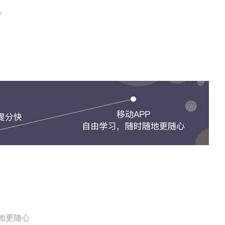
）
地更随心