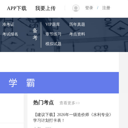
|
APP下载
我要上传
登录
/
注册
准考证
VIP题库
历年真题
备
考试报名
章节练习
考点资料
考
模拟试题
热门考点
查看更多>>
【建议下载】2026年一级造价师《水利专业》
学习计划打卡表！