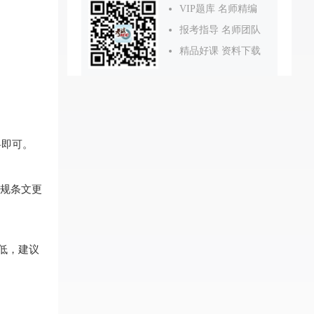
VIP题库 名师精编
报考指导 名师团队
精品好课 资料下载
料即可。
法规条文更
低，建议