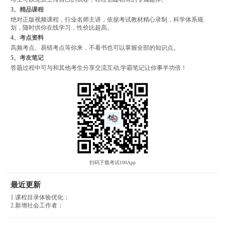
3、精品课程
绝对正版视频课程，行业名师主讲，依据考试教材精心录制，科学体系规
划，随时供你在线学习，性价比超高。
4、考点资料
高频考点、易错考点等你来，不看书也可以掌握全部的知识点。
5、考友笔记
答题过程中可与和其他考生分享交流互动,学霸笔记让你事半功倍！
扫码下载考试100App
最近更新
1.课程目录体验优化；
2.新增社会工作者；