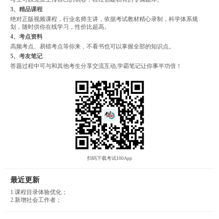
3、精品课程
绝对正版视频课程，行业名师主讲，依据考试教材精心录制，科学体系规
划，随时供你在线学习，性价比超高。
4、考点资料
高频考点、易错考点等你来，不看书也可以掌握全部的知识点。
5、考友笔记
答题过程中可与和其他考生分享交流互动,学霸笔记让你事半功倍！
扫码下载考试100App
最近更新
1.课程目录体验优化；
2.新增社会工作者；