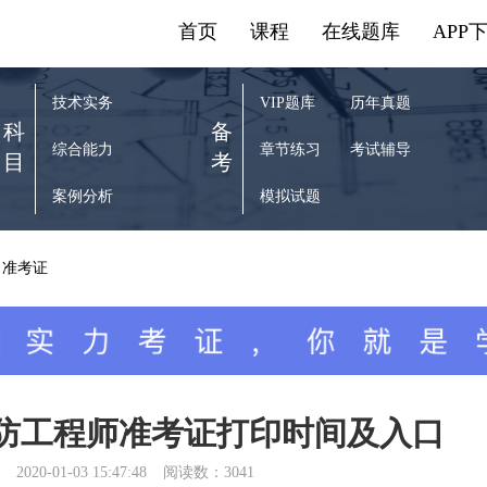
首页
课程
在线题库
APP
技术实务
VIP题库
历年真题
科
备
综合能力
章节练习
考试辅导
目
考
案例分析
模拟试题
准考证
消防工程师准考证打印时间及入口
2020-01-03 15:47:48
阅读数：3041