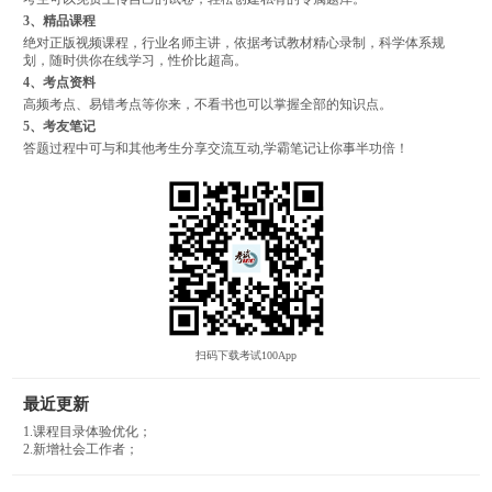
3、精品课程
绝对正版视频课程，行业名师主讲，依据考试教材精心录制，科学体系规
划，随时供你在线学习，性价比超高。
4、考点资料
高频考点、易错考点等你来，不看书也可以掌握全部的知识点。
5、考友笔记
答题过程中可与和其他考生分享交流互动,学霸笔记让你事半功倍！
扫码下载考试100App
最近更新
1.课程目录体验优化；
2.新增社会工作者；