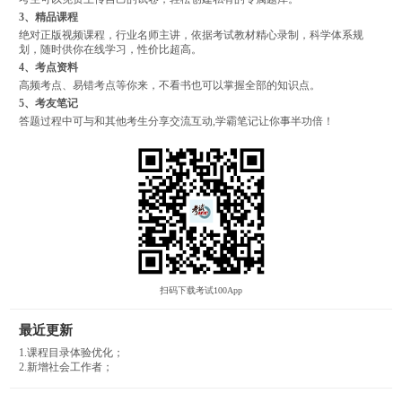
3、精品课程
绝对正版视频课程，行业名师主讲，依据考试教材精心录制，科学体系规
划，随时供你在线学习，性价比超高。
4、考点资料
高频考点、易错考点等你来，不看书也可以掌握全部的知识点。
5、考友笔记
答题过程中可与和其他考生分享交流互动,学霸笔记让你事半功倍！
扫码下载考试100App
最近更新
1.课程目录体验优化；
2.新增社会工作者；