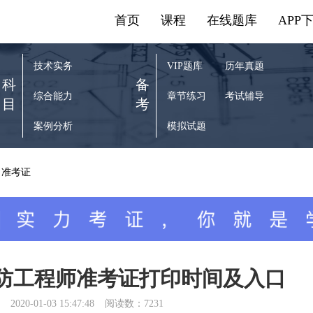
首页
课程
在线题库
APP
技术实务
VIP题库
历年真题
科
备
综合能力
章节练习
考试辅导
目
考
案例分析
模拟试题
准考证
消防工程师准考证打印时间及入口
2020-01-03 15:47:48
阅读数：7231