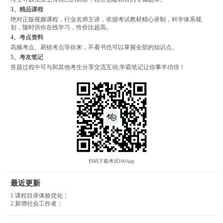
3、精品课程
绝对正版视频课程，行业名师主讲，依据考试教材精心录制，科学体系规
划，随时供你在线学习，性价比超高。
4、考点资料
高频考点、易错考点等你来，不看书也可以掌握全部的知识点。
5、考友笔记
答题过程中可与和其他考生分享交流互动,学霸笔记让你事半功倍！
扫码下载考试100App
最近更新
1.课程目录体验优化；
2.新增社会工作者；