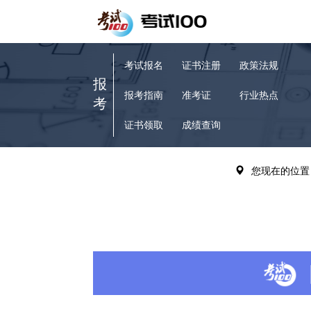
考试报名
证书注册
政策法规
报
报考指南
准考证
行业热点
考
证书领取
成绩查询
VIP题库
历年真题
您现在的位置
备
章节练习
考试辅导
考
模拟试题