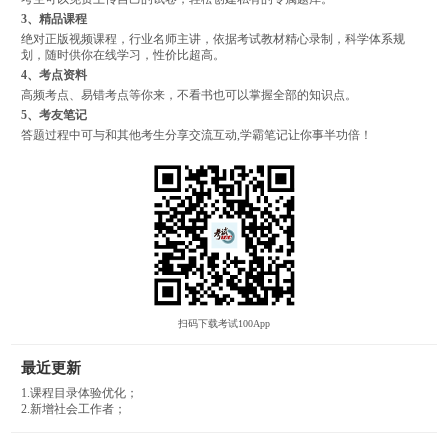
3、精品课程
绝对正版视频课程，行业名师主讲，依据考试教材精心录制，科学体系规
划，随时供你在线学习，性价比超高。
4、考点资料
高频考点、易错考点等你来，不看书也可以掌握全部的知识点。
5、考友笔记
答题过程中可与和其他考生分享交流互动,学霸笔记让你事半功倍！
扫码下载考试100App
最近更新
1.课程目录体验优化；
2.新增社会工作者；