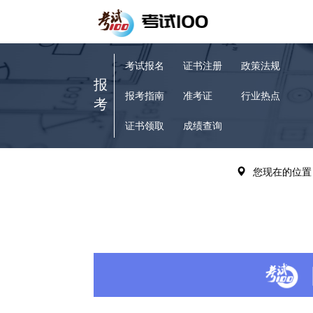
考试报名
证书注册
政策法规
报
报考指南
准考证
行业热点
考
证书领取
成绩查询
VIP题库
历年真题
您现在的位置
备
章节练习
考试辅导
考
模拟试题