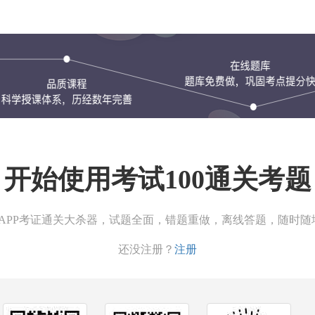
开始使用考试100通关考题
00APP考证通关大杀器，试题全面，错题重做，离线答题，随时随
还没注册？
注册