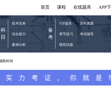
首页
课程
在线题库
APP
技术实务
VIP题库
历年真题
科
备
综合能力
章节练习
考试辅导
目
考
案例分析
模拟试题
 领取时间