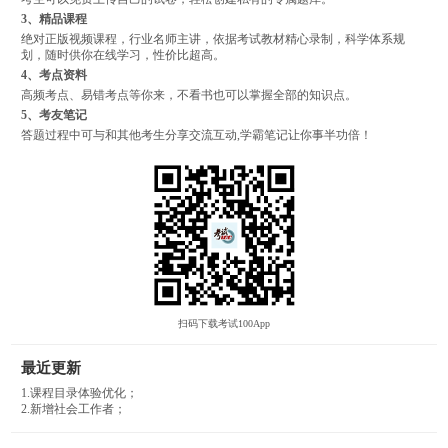
3、精品课程
绝对正版视频课程，行业名师主讲，依据考试教材精心录制，科学体系规
划，随时供你在线学习，性价比超高。
4、考点资料
高频考点、易错考点等你来，不看书也可以掌握全部的知识点。
5、考友笔记
答题过程中可与和其他考生分享交流互动,学霸笔记让你事半功倍！
扫码下载考试100App
最近更新
1.课程目录体验优化；
2.新增社会工作者；