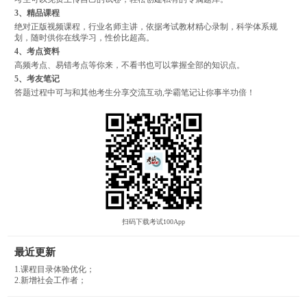
3、精品课程
绝对正版视频课程，行业名师主讲，依据考试教材精心录制，科学体系规
划，随时供你在线学习，性价比超高。
4、考点资料
高频考点、易错考点等你来，不看书也可以掌握全部的知识点。
5、考友笔记
答题过程中可与和其他考生分享交流互动,学霸笔记让你事半功倍！
扫码下载考试100App
最近更新
1.课程目录体验优化；
2.新增社会工作者；