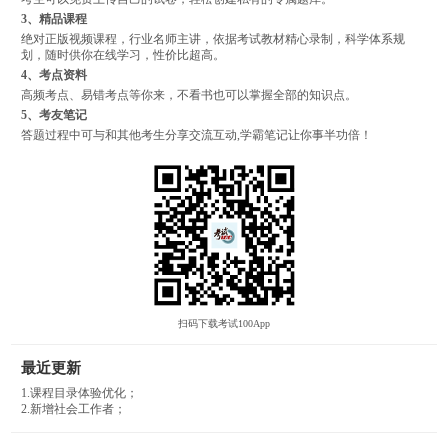
3、精品课程
绝对正版视频课程，行业名师主讲，依据考试教材精心录制，科学体系规
划，随时供你在线学习，性价比超高。
4、考点资料
高频考点、易错考点等你来，不看书也可以掌握全部的知识点。
5、考友笔记
答题过程中可与和其他考生分享交流互动,学霸笔记让你事半功倍！
扫码下载考试100App
最近更新
1.课程目录体验优化；
2.新增社会工作者；