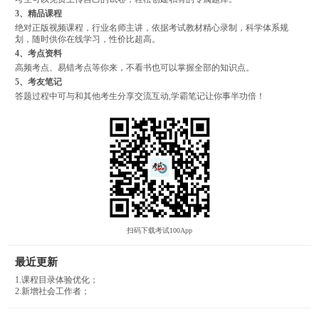
3、精品课程
绝对正版视频课程，行业名师主讲，依据考试教材精心录制，科学体系规
划，随时供你在线学习，性价比超高。
4、考点资料
高频考点、易错考点等你来，不看书也可以掌握全部的知识点。
5、考友笔记
答题过程中可与和其他考生分享交流互动,学霸笔记让你事半功倍！
扫码下载考试100App
最近更新
1.课程目录体验优化；
2.新增社会工作者；