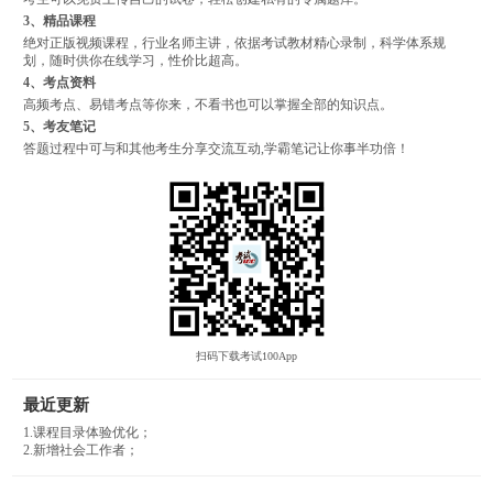
3、精品课程
绝对正版视频课程，行业名师主讲，依据考试教材精心录制，科学体系规
划，随时供你在线学习，性价比超高。
4、考点资料
高频考点、易错考点等你来，不看书也可以掌握全部的知识点。
5、考友笔记
答题过程中可与和其他考生分享交流互动,学霸笔记让你事半功倍！
扫码下载考试100App
最近更新
1.课程目录体验优化；
2.新增社会工作者；