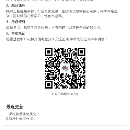
3、精品课程
绝对正版视频课程，行业名师主讲，依据考试教材精心录制，科学体系规
划，随时供你在线学习，性价比超高。
4、考点资料
高频考点、易错考点等你来，不看书也可以掌握全部的知识点。
5、考友笔记
答题过程中可与和其他考生分享交流互动,学霸笔记让你事半功倍！
扫码下载考试100App
最近更新
1.课程目录体验优化；
2.新增社会工作者；