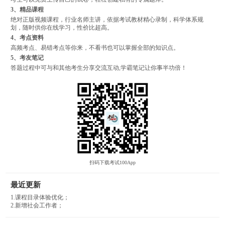
3、精品课程
绝对正版视频课程，行业名师主讲，依据考试教材精心录制，科学体系规
划，随时供你在线学习，性价比超高。
4、考点资料
高频考点、易错考点等你来，不看书也可以掌握全部的知识点。
5、考友笔记
答题过程中可与和其他考生分享交流互动,学霸笔记让你事半功倍！
扫码下载考试100App
最近更新
1.课程目录体验优化；
2.新增社会工作者；