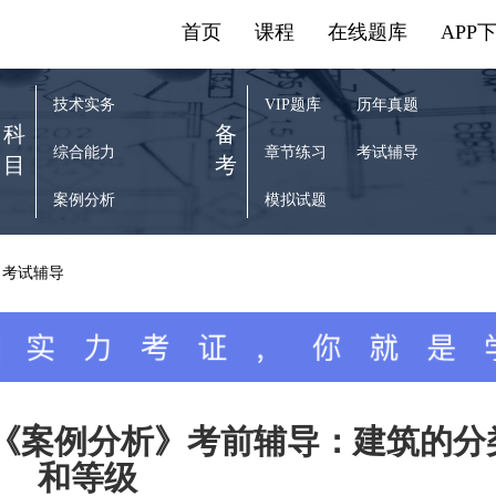
首页
课程
在线题库
APP
技术实务
VIP题库
历年真题
科
备
综合能力
章节练习
考试辅导
目
考
案例分析
模拟试题
考试辅导
师《案例分析》考前辅导：建筑的分
和等级