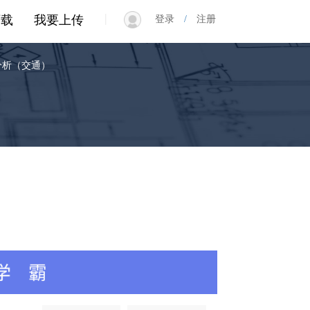
|
下载
我要上传
登录
/
注册
分析（交通）