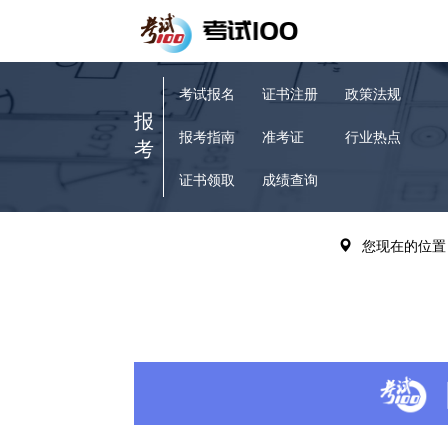
考试报名
证书注册
政策法规
报
报考指南
准考证
行业热点
考
证书领取
成绩查询
VIP题库
历年真题
您现在的位置
备
章节练习
考试辅导
考
模拟试题