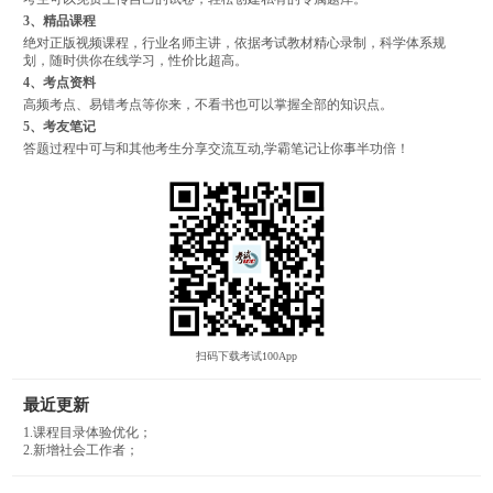
3、精品课程
绝对正版视频课程，行业名师主讲，依据考试教材精心录制，科学体系规
划，随时供你在线学习，性价比超高。
4、考点资料
高频考点、易错考点等你来，不看书也可以掌握全部的知识点。
5、考友笔记
答题过程中可与和其他考生分享交流互动,学霸笔记让你事半功倍！
扫码下载考试100App
最近更新
1.课程目录体验优化；
2.新增社会工作者；