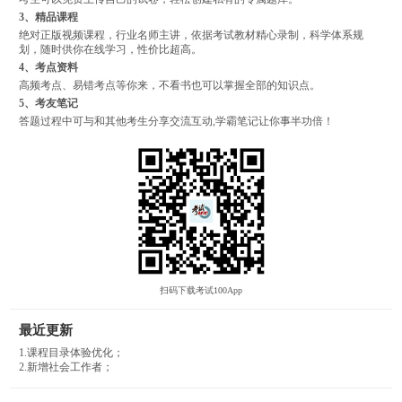
3、精品课程
绝对正版视频课程，行业名师主讲，依据考试教材精心录制，科学体系规
划，随时供你在线学习，性价比超高。
4、考点资料
高频考点、易错考点等你来，不看书也可以掌握全部的知识点。
5、考友笔记
答题过程中可与和其他考生分享交流互动,学霸笔记让你事半功倍！
扫码下载考试100App
最近更新
1.课程目录体验优化；
2.新增社会工作者；