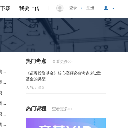
|
P下载
我要上传
登录
/
注册
热门考点
查看更多>>
..
《证券投资基金》核心高频必背考点:第2章
基金的类型
..
人气：816
..
..
热门课程
查看更多>>
..
..