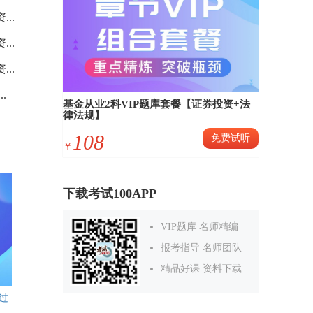
..
..
..
.
基金从业2科VIP题库套餐【证券投资+法
律法规】
108
免费试听
￥
下载考试100APP
VIP题库 名师精编
报考指导 名师团队
精品好课 资料下载
过