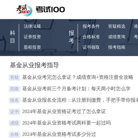
法律法规
报考条件
答疑精选
准
科
报
证券投资
合格标准
成绩查询
考
目
考
股权投资
证书领取
报考指南
基金从业报考指导
基金从业考完怎么拿证？成绩查询+资格注册全攻略
答疑
基金从业考前三个月备考计划：每天两小时怎么学
指南
基金从业报名全流程：从注册到缴费，手把手带你报
报名
2024年基金从业资格证考过了怎么拿证
证书
2024年基金从业资格考试两科要一起过吗
成绩
2024年基金从业资格考试多少分过
合格