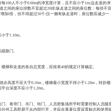
0人不小于0.60m的净宽度计算，且不应小于1m;边走道的净
走道之间的座位排数不宜超过20排;纵走道之间的座位数：每排不
，可增加l倍，但不得超过50个;仅一侧有纵走道时，座位数应减少一
于1.10m。
的疏散门。
梯和走道的各自总宽度，应按表40的规定计算确定。
步高度不应大于0.16m，楼梯最小宽度不得小于1.20m，转折
台深度不应小于1.20m。
门、卷帘门、吊门、转门。人员密集场所平时需要控制人员随
等任何工具即易于从内部打开，并应在显著位置设置标志和使用