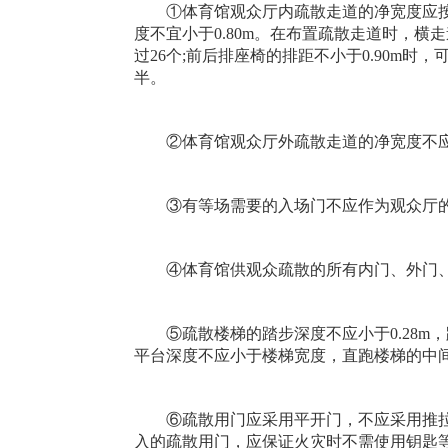
①体育馆观众厅内疏散走道的净宽度应按每10
度不宜小于0.80m。在布置疏散走道时，横
过26个;前后排座椅的排距不小于0.90m时
半。
②体育馆观众厅外疏散走道的净宽度不应小
③有等场需要的入场门不应作为观众厅
④体育馆供观众疏散的所有内门、外门、楼
⑤疏散楼梯的踏步深度不应小于0.28m，踏
平台深度不应小于楼梯宽度，直跑楼梯的中间平
⑥疏散用门应采用平开门，不应采用推拉
入的疏散用门，应保证火灾时不需使用钥匙