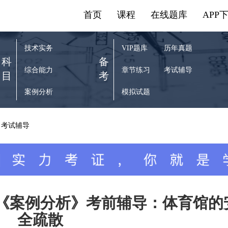
首页
课程
在线题库
APP
技术实务
VIP题库
历年真题
科
备
综合能力
章节练习
考试辅导
目
考
案例分析
模拟试题
考试辅导
师《案例分析》考前辅导：体育馆的
全疏散