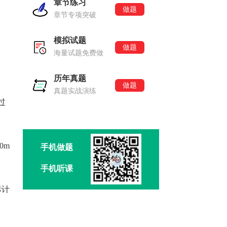
章节练习
做题
章节专项突破
模拟试题
做题
海量试题免费做
历年真题
做题
真题实战演练
过
0m
手机做题
手机听课
标计